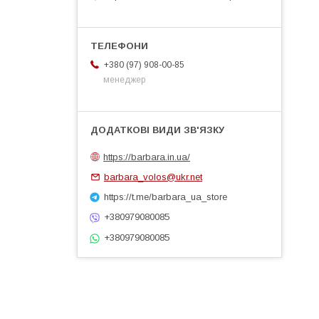
+380 (97) 908-00-85
менеджер
https://barbara.in.ua/
barbara_volos@ukr.net
https://t.me/barbara_ua_store
+380979080085
+380979080085