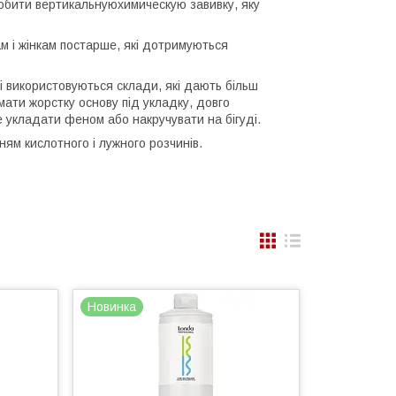
робити вертикальнуюхимическую завивку, яку
м і жінкам постарше, які дотримуються
 і використовуються склади, які дають більш
мати жорстку основу під укладку, довго
е укладати феном або накручувати на бігуді.
ням кислотного і лужного розчинів.
Новинка