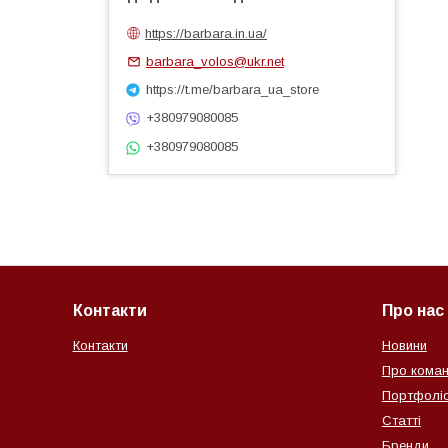
https://barbara.in.ua/
barbara_volos@ukr.net
https://t.me/barbara_ua_store
+380979080085
+380979080085
Контакти
Про нас
Контакти
Новини
Про коман
Портфолі
Статті
Бренди