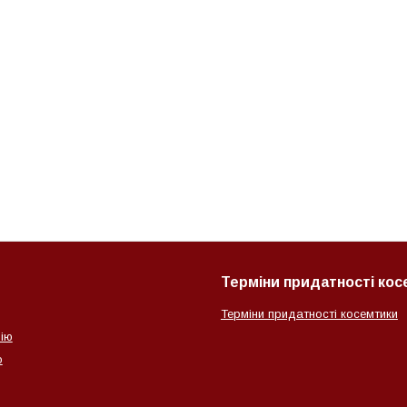
Терміни придатності ко
Терміни придатності косемтики
ію
о