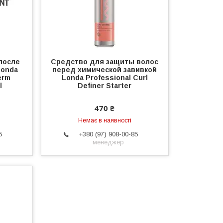
после
Средство для защиты волос
Londa
перед химической завивкой
erm
Londa Professional Curl
l
Definer Starter
470 ₴
Немає в наявності
5
+380 (97) 908-00-85
менеджер