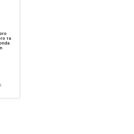
ого
го та
onda
on
5