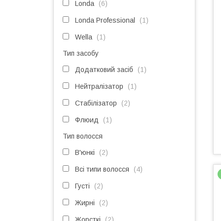
Londa
6
Londa Professional
1
Wella
1
Тип засобу
Додатковий засіб
1
Нейтралізатор
1
Стабілізатор
2
Флюид
1
Тип волосся
В'юнкі
2
Всі типи волосся
4
Густі
2
Жирні
2
Жорсткі
2