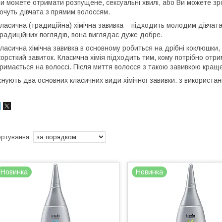
и можете отримати розпущене, сексуальні хвилі, або Ви можете з
очуть дівчата з прямим волоссям.
ласична (традиційна) хімічна завивка – підходить молодим дівчата
радиційних поглядів, вона виглядає дуже добре.
ласична хімічна завивка в основному робиться на дрібні коклюшки,
орсткий завиток. Класична хімія підходить тим, кому потрібно отри
римається на волоссі. Після миття волосся з такою завивкою кращ
снують два основних класичних види хімічної завивки: з використан
Новинка
Новинка