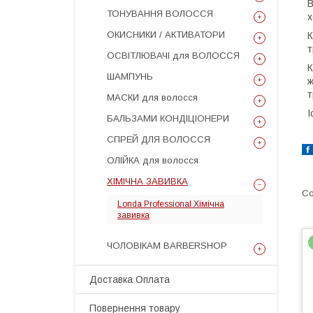
В
ТОНУВАННЯ ВОЛОССЯ
х
ОКИСНИКИ / АКТИВАТОРИ
К
т
ОСВІТЛЮВАЧІ для ВОЛОССЯ
К
ШАМПУНЬ
ж
т
МАСКИ для волосся
І
БАЛЬЗАМИ КОНДІЦІОНЕРИ
СПРЕЙ ДЛЯ ВОЛОССЯ
ОЛІЙКА для волосся
ХІМІЧНА ЗАВИВКА
Londa Professional Хімічна
завивка
ЧОЛОВІКАМ BARBERSHOP
Доставка Оплата
Повернення товару