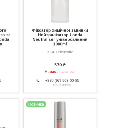
ого
Фіксатор химічної завивки
го та
Нейтралізатор Londa
onda
Neutralizer універсальний
on
1000ml
LNeutraliz
570 ₴
Немає в наявності
5
+380 (97) 908-00-85
менеджер
Новинка