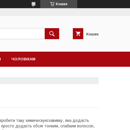
Кошик
Кошик
І
ЧОЛОВІКАМ
 зробити таку химическуюзавивку, яка додасть
яка просто додасть обсяг тонким, слабким волоссю,