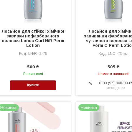
Лосьйон для стійкої хімічної
Лосьйон для хімічн
завивки нефарбованого
завивання фарбовано
волосся Londa Curl N/R Perm
чутливого волосся L
Lotion
Form C Perm Loti
LN/R -2-75
LNC -75 мл
500 ₴
505 ₴
В наявності
Немає в наявності
+380 (97) 908-00-8
Купити
менеджер
Новинка
Новинка