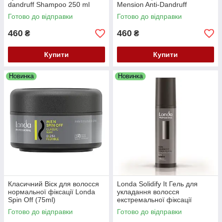
dandruff Shampoo 250 ml
Mension Anti-Dandruff
Shampoo
Готово до відправки
Готово до відправки
460
460
₴
₴
Купити
Купити
Новинка
Новинка
Класичний Віск для волосся
Londa Solidify It Гель для
нормальної фіксації Londa
укладання волосся
Spin Off (75ml)
екстремальної фіксації
Готово до відправки
Готово до відправки