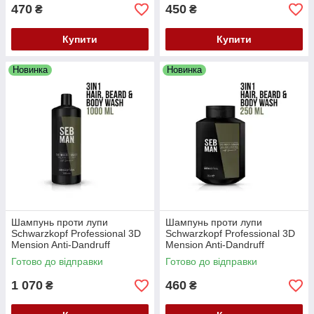
470
450
₴
₴
Купити
Купити
Новинка
Новинка
Шампунь проти лупи
Шампунь проти лупи
Schwarzkopf Professional 3D
Schwarzkopf Professional 3D
Mension Anti-Dandruff
Mension Anti-Dandruff
Shampoo 1000, Жирні,
Shampoo 250, Жирні,
Готово до відправки
Готово до відправки
Комбіновані, ламкі,
Комбіновані, ламкі,
Нормальні, Ослаблені,
Нормальні, Ослаблені,
1 070
460
₴
₴
Пошкоджені, Суха, Тонкі, Для
Пошкоджені, Суха, Тонкі, Для
щоденного використання
щоденного використання