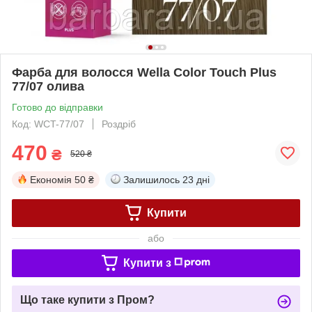
Фарба для волосся Wella Color Touch Plus
77/07 олива
Готово до відправки
Код: WCT-77/07
Роздріб
470
₴
520 ₴
Економія
50 ₴
Залишилось
23 дні
Купити
або
Купити з
Що таке купити з Пром?