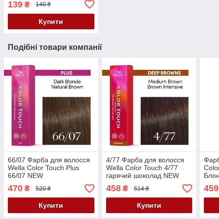
139
₴
140 ₴
Купити
Подібні товари компанії
66/07 Фарба для волосся
4/77 Фарба для волосся
Фарб
Wella Color Touch Plus
Wella Color Touch 4/77
Colo
66/07 NEW
гарячий шоколад NEW
Блон
Кор
470
458
459
₴
₴
520 ₴
514 ₴
Купити
Купити