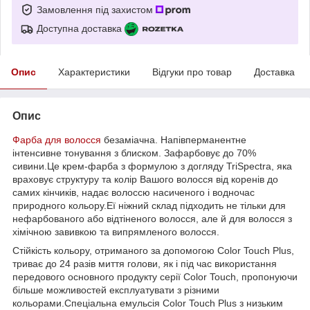
Замовлення під захистом
Доступна доставка
Опис
Характеристики
Відгуки про товар
Доставка
Опис
Фарба для волосся
безаміачна. Напівперманентне
інтенсивне тонування з блиском. Зафарбовує до 70%
сивини.Це крем-фарба з формулою з догляду TriSpectra, яка
враховує структуру та колір Вашого волосся від коренів до
самих кінчиків, надає волоссю насиченого і водночас
природного кольору.Еї ніжний склад підходить не тільки для
нефарбованого або відтіненого волосся, але й для волосся з
хімічною завивкою та випрямленого волосся.
Стійкість кольору, отриманого за допомогою Color Touch Plus,
триває до 24 разів миття голови, як і під час використання
передового основного продукту серії Color Touch, пропонуючи
більше можливостей експлуатувати з різними
кольорами.Спеціальна емульсія Color Touch Plus з низьким