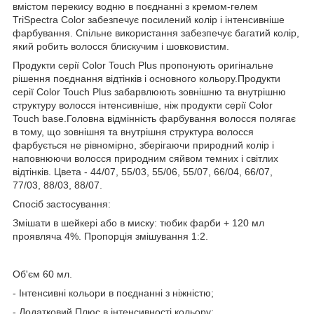
вмістом перекису водню в поєднанні з кремом-гелем
TriSpectra Color забезпечує посилений колір і інтенсивніше
фарбування. Спільне використання забезпечує багатий колір,
який робить волосся блискучим і шовковистим.
Продукти серії Color Touch Plus пропонують оригінальне
рішення поєднання відтінків і основного кольору.Продукти
серії Color Touch Plus забарвлюють зовнішню та внутрішню
структуру волосся інтенсивніше, ніж продукти серії Color
Touch base.Головна відмінність фарбування волосся полягає
в тому, що зовнішня та внутрішня структура волосся
фарбується не рівномірно, зберігаючи природний колір і
наповнюючи волосся природним сяйвом темних і світлих
відтінків. Цвета - 44/07, 55/03, 55/06, 55/07, 66/04, 66/07,
77/03, 88/03, 88/07.
Спосіб застосування:
Змішати в шейкері або в миску: тюбик фарби + 120 мл
проявляча 4%. Пропорція змішування 1:2.
Об'єм 60 мл.
- Інтенсивні кольори в поєднанні з ніжністю;
- Додатковий Плюс в інтенсивності кольору;