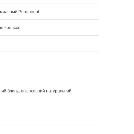
амиачный Permanent
я волосся
тлий блонд інтенсивний натуральний