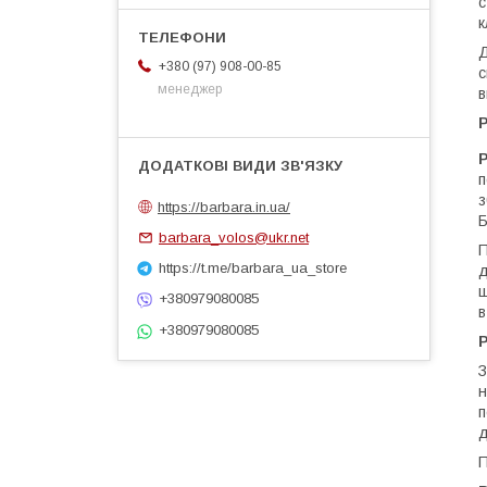
с
к
Д
+380 (97) 908-00-85
с
менеджер
в
Р
P
п
з
https://barbara.in.ua/
Б
barbara_volos@ukr.net
П
https://t.me/barbara_ua_store
д
ш
+380979080085
в
+380979080085
Р
З
н
п
д
П