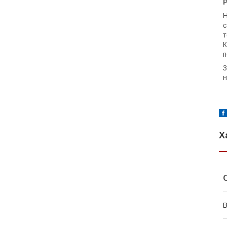
Р
с
т
п
З
н
Х
В