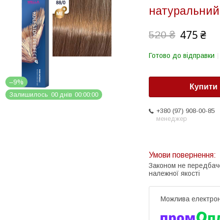
натуральний
475 ₴
520 ₴
Готово до відправки
–9%
Купити
Залишилось
0
0
днів
0
0
0
0
0
0
+380 (97) 908-00-85
менеджер
Законом не передбач
належної якості