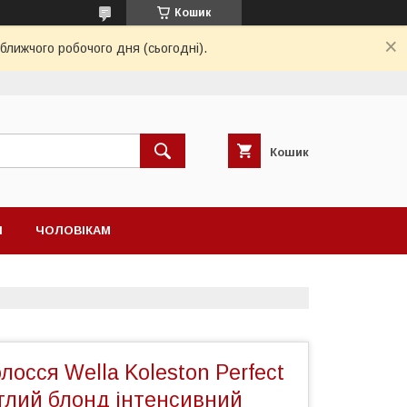
Кошик
ближчого робочого дня (сьогодні).
Кошик
І
ЧОЛОВІКАМ
лосся Wella Koleston Perfect
ітлий блонд інтенсивний