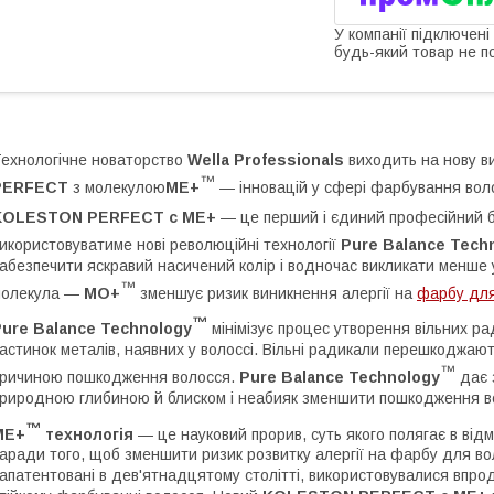
У компанії підключені
будь-який товар не п
ехнологічне новаторство
Wella Professionals
виходить на нову в
™
PERFECT
з молекулою
ME+
— інновацій у сфері фарбування вол
KOLESTON PERFECT с ME
+
— це перший і єдиний професійний б
икористовуватиме нові революційні технології
Pure Balance Tech
абезпечити яскравий насичений колір і водночас викликати менше
™
молекула —
МО+
зменшує ризик виникнення алергії на
фарбу для
™
ure Balance Technology
мінімізує процес утворення вільних ра
астинок металів, наявних у волоссі. Вільні радикали перешкоджа
™
ричиною пошкодження волосся.
Pure Balance Technology
дає 
риродною глибиною й блиском і неабияк зменшити пошкодження 
™
ME+
технологія
— це науковий прорив, суть якого полягає в від
аради того, щоб зменшити ризик розвитку алергії на фарбу для в
апатентовані в дев'ятнадцятому столітті, використовувалися впрод