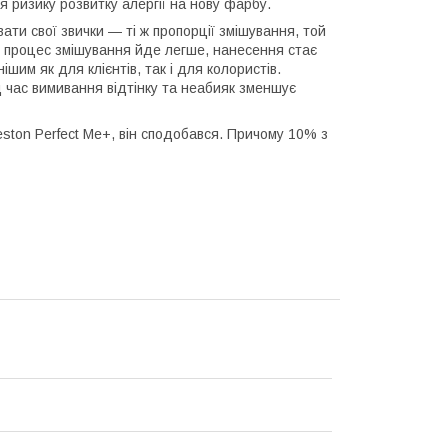
 ризику розвитку алергії на нову фарбу.
вати свої звички — ті ж пропорції змішування, той
р процес змішування йде легше, нанесення стає
им як для клієнтів, так і для колористів.
д час вимивання відтінку та неабияк зменшує
ston Perfect Me+, він сподобався. Причому 10% з