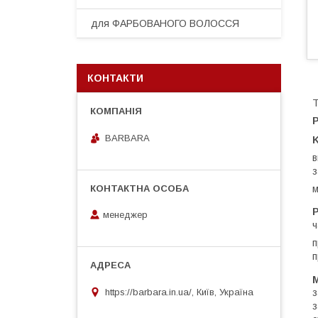
для ФАРБОВАНОГО ВОЛОССЯ
КОНТАКТИ
Т
BARBARA
в
з
P
менеджер
ч
п
п
https://barbara.in.ua/, Київ, Україна
з
з