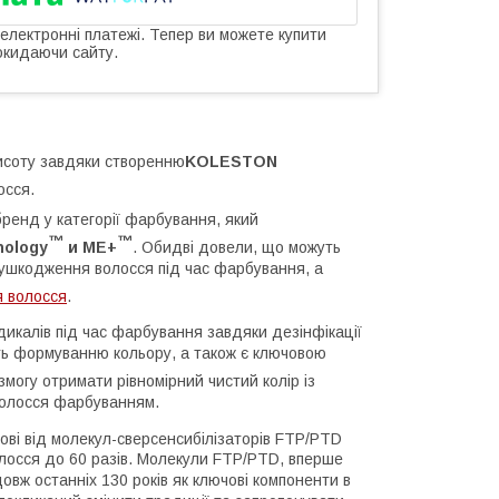
 електронні платежі. Тепер ви можете купити
окидаючи сайту.
исоту завдяки створенню
KOLESTON
осся.
ренд у категорії фарбування, який
™
™
nology
и ME+
. Обидві довели, що можуть
 ушкодження волосся під час фарбування, а
 волосся
.
дикалів під час фарбування завдяки дезінфікації
ють формуванню кольору, а також є ключовою
змогу отримати рівномірний чистий колір із
волосся фарбуванням.
мові від молекул-сверсенсибілізаторів FTP/PTD
олосся до 60 разів. Молекули FTP/PTD, вперше
овж останніх 130 років як ключові компоненти в