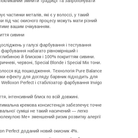
покликаний змінити традиції та запропонувати
є частинки металів, які є у волоссі, у такий
нки під час окисного процесу можуть мати різний
тиме вашим очікуванням.
риття сивини
досліджень у галузі фарбування і тестування
 фарбування набагато рівномірніший і
ю глибиною й блиском і 100% покриттям сивини.
чневі, червоні, Special Blonde і Special Mix тони.
олосся від пошкодження. Технологія Pure Balance
яки ефекту для догляду барвник підходить для
elloxon Perfect і стабілізатор фарбування Invigo
тя, інтенсивний блиск по всій довжині.
тимальна кремова консистенція забезпечує точне
альної суміші не такий насичений — легко
олекулою Me+ зменшений ризик розвитку алергії
xon Perfect доданий новий окисник 4%.