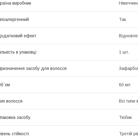
раїна виробник
Німеччин
іпоалергенний
Так
одатковий ефект
Відновле
ількість в упаковці
1 шт.
ризначення засобу для волосся
Зафарбов
б`єм
60 мл
ип волосся
Всі типи 
паковка засобу
Тюбик
івень стійкості
Третій рі