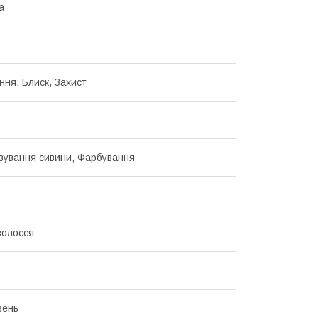
а
ння, Блиск, Захист
ування сивини, Фарбування
волосся
вень