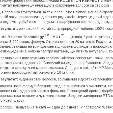
тійкому фарбуванні волосся. Новий
KOLESTON PERFECT с ME+
лієнтам найзначнішу інновацію в фарбуванні волосся за сто років.
ія барвника ґрунтується на технології Pure Balance. Вона нейтралізу
посіб захищає волосся від вільних радикалів. Через це деякі відті
игляд. Не турбуйтеся — результат фарбування повністю відповіда
езультат:
рівномірний чистий колір природної глибини, 100% пок
TM
™
ure Balance Technology
і МО+
— це плід 7 років наукових 
онад 3 000 різних формул. Отримано понад 20 патентів. Результат
балансованіший на всій довжині від коренів до кінців із природно
езпрецедентна колірна палітра відтінків, що містить натуральні, кори
орівнюючи з попередньою версією Koleston Perfect Me+ захищає в
ає змогу мати здоровий і блискучий вигляд за фарбуванням. Завд
видкого сервісу ламінування волосся. Для цього змішайте KP Me+, W
 рівних пропорціях і витримаєте 5-10 хвилин.
езультат:
чудовий стан волосся, збільшений відсоток світловідбит
авдяки новій формулі барвник швидше змішується з окисником. Оп
анесення і чудову фіксацію з фольгою. Покращений аромат фарбув
ереноситься людьми з чутливим нюхом. Завдяки заміщенню PTD м
о нової фарби.
ропорції змішування ті самі — один до одного. У портфоліо Wello