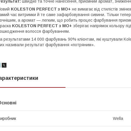
езультат:
швидке та точне нанесення, приємний аромат, зниження
Новий
KOLESTON PERFECT з МО+
не вимагає від стилістів зміню
амий час витримки й те саме зафарбовування сивини. Тільки тепе
очнішим, а аромат — легким, що робить процес фарбування приємніш
Краска
KOLESTON PERFECT з МО+
зберігає напрямок кольору пі
ошкодження волосся фарбуванням.
а результатами 14 000 фарбувань 90% клієнтам, які куштували Kole
их називали результат фарбування «потряним».
арактеристики
Основні
иробник
Wella