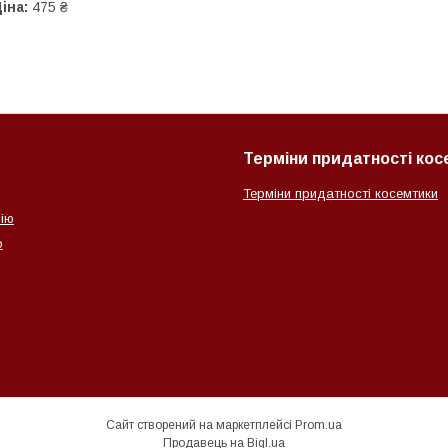
іна:
475 ₴
Терміни придатності ко
Терміни придатності косемтики
ію
о
Сайт створений на маркетплейсі
Prom.ua
Продавець на Bigl.ua