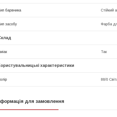
ип барвника
Стійкий 
ип засобу
Фарба дл
Склад
міак
Так
Користувальницькі характеристики
олір
88/0 Сві
нформація для замовлення