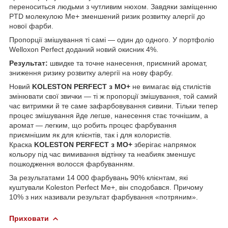
переноситься людьми з чутливим нюхом. Завдяки заміщенню
PTD молекулою Me+ зменшений ризик розвитку алергії до
нової фарби.
Пропорції змішування ті самі — один до одного. У портфоліо
Welloxon Perfect доданий новий окисник 4%.
Результат:
швидке та точне нанесення, приємний аромат,
зниження ризику розвитку алергії на нову фарбу.
Новий
KOLESTON PERFECT з МО+
не вимагає від стилістів
змінювати свої звички — ті ж пропорції змішування, той самий
час витримки й те саме зафарбовування сивини. Тільки тепер
процес змішування йде легше, нанесення стає точнішим, а
аромат — легким, що робить процес фарбування
приємнішим як для клієнтів, так і для колористів.
Краска
KOLESTON PERFECT з МО+
зберігає напрямок
кольору під час вимивання відтінку та неабияк зменшує
пошкодження волосся фарбуванням.
За результатами 14 000 фарбувань 90% клієнтам, які
куштували Koleston Perfect Me+, він сподобався. Причому
10% з них називали результат фарбування «потряним».
Приховати