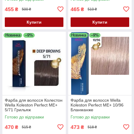
455
465
₴
₴
500 ₴
510 ₴
Купити
Купити
Новинка
–9%
Новинка
–9%
Фарба для волосся Колестон
Фарба для волосся Wella
Wella Koleston Perfect ME+
Koleston Perfect ME+ 10/96
5/71 Грильяж
Бланманже
Готово до відправки
Готово до відправки
470
473
₴
₴
515 ₴
518 ₴