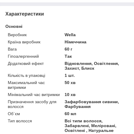
Характеристики
Основні
Виробник
Wella
Країна виробник
Німеччина
Вага
60 г
Гіпоалергенний
Так
Додатковий ефект
Відновлення, Освітлення,
Захист, Блиск
Кількість в упаковці
1 шт.
Максимальний час
50 хв
витримки
Мінімальний час витримки
10 хв
Призначення засобу для
Зафарбовування сивини,
волосся
Фарбування
Об`єм
60 мл
Тип волосся
Всі типи волосся,
Забарвлені, Меліровані,
Освітлені , Натуральне