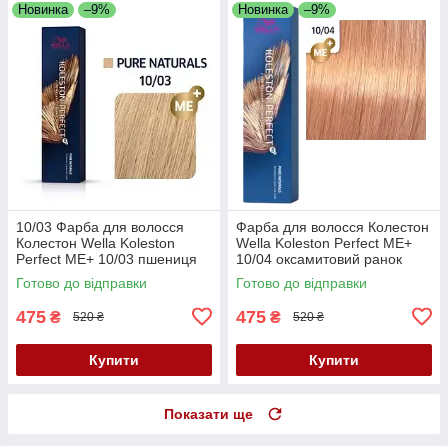
Новинка
–9%
Новинка
–9%
10/03 Фарба для волосся
Фарба для волосся Колестон
Колестон Wella Koleston
Wella Koleston Perfect ME+
Perfect ME+ 10/03 пшениця
10/04 оксамитовий ранок
Готово до відправки
Готово до відправки
475
475
₴
₴
520 ₴
520 ₴
Купити
Купити
Показати ще