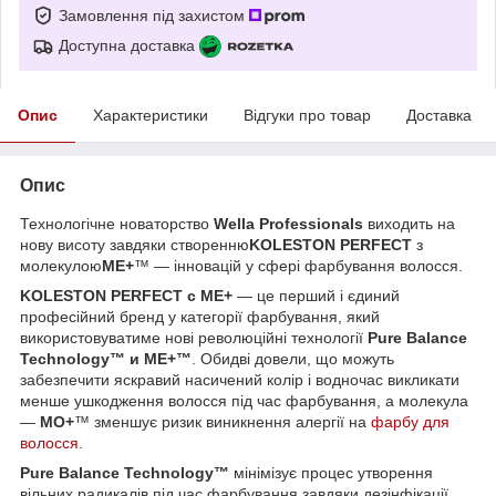
Замовлення під захистом
Доступна доставка
Опис
Характеристики
Відгуки про товар
Доставка
Опис
Технологічне новаторство
Wella Professionals
виходить на
нову висоту завдяки створенню
KOLESTON PERFECT
з
молекулою
ME+
™
— інновацій у сфері фарбування волосся.
KOLESTON PERFECT с ME
+
— це перший і єдиний
професійний бренд у категорії фарбування, який
використовуватиме нові революційні технології
Pure Balance
Technology
™
и ME+
™
. Обидві довели, що можуть
забезпечити яскравий насичений колір і водночас викликати
менше ушкодження волосся під час фарбування, а молекула
—
МО+
™
зменшує ризик виникнення алергії на
фарбу для
волосся
.
Pure Balance Technology
™
мінімізує процес утворення
вільних радикалів під час фарбування завдяки дезінфікації