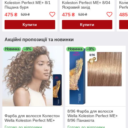
Koleston Perfect ME+ 8/1
Koleston Perfect ME+ 8/04
Коле
Піщана буря
Яскравий захід
Perf
яскр
475
475
485
₴
₴
520 ₴
520 ₴
перл
Купити
Купити
Акційні пропозиції та новинки
Новинка
–9%
Новинка
–9%
8/96 Фарба для волосся
Фарба для волосся Колестон
Wella Koleston Perfect ME+
Wella Koleston Perfect ME+
8/96 Панакота
Готово до відправки
Готово до відправки