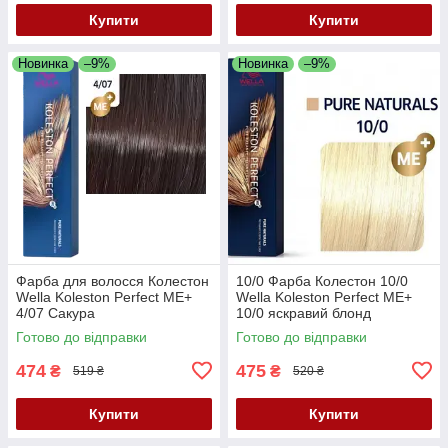
Купити
Купити
Новинка
–9%
Новинка
–9%
Фарба для волосся Колестон
10/0 Фарба Колестон 10/0
Wella Koleston Perfect ME+
Wella Koleston Perfect ME+
4/07 Сакура
10/0 яскравий блонд
Готово до відправки
Готово до відправки
474
475
₴
₴
519 ₴
520 ₴
Купити
Купити