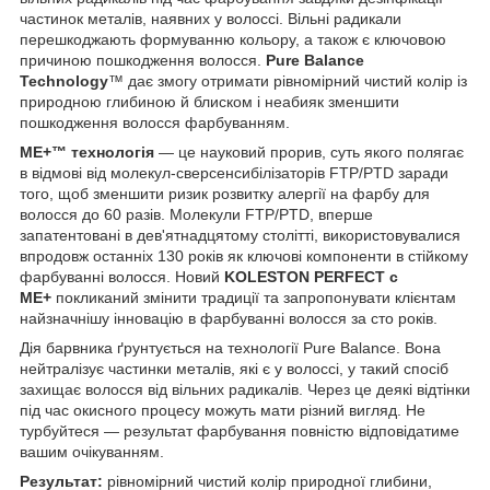
частинок металів, наявних у волоссі. Вільні радикали
перешкоджають формуванню кольору, а також є ключовою
причиною пошкодження волосся.
Pure Balance
Technology
™
дає змогу отримати рівномірний чистий колір із
природною глибиною й блиском і неабияк зменшити
пошкодження волосся фарбуванням.
ME+
™
технологія
— це науковий прорив, суть якого полягає
в відмові від молекул-сверсенсибілізаторів FTP/PTD заради
того, щоб зменшити ризик розвитку алергії на фарбу для
волосся до 60 разів. Молекули FTP/PTD, вперше
запатентовані в дев'ятнадцятому столітті, використовувалися
впродовж останніх 130 років як ключові компоненти в стійкому
фарбуванні волосся. Новий
KOLESTON PERFECT с
ME+
покликаний змінити традиції та запропонувати клієнтам
найзначнішу інновацію в фарбуванні волосся за сто років.
Дія барвника ґрунтується на технології Pure Balance. Вона
нейтралізує частинки металів, які є у волоссі, у такий спосіб
захищає волосся від вільних радикалів. Через це деякі відтінки
під час окисного процесу можуть мати різний вигляд. Не
турбуйтеся — результат фарбування повністю відповідатиме
вашим очікуванням.
Результат:
рівномірний чистий колір природної глибини,