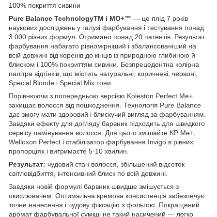
100% покриття сивини
Pure Balance Technology
TM
і МО+
™
— це плід 7 років
наукових досліджень у галузі фарбування і тестування понад
3 000 різних формул. Отримано понад 20 патентів. Результат
фарбування набагато рівномірніший і збалансованіший на
всій довжині від коренів до кінців із природною глибиною й
блиском і 100% покриттям сивини. Безпрецедентна колірна
палітра відтінків, що містить натуральні, коричневі, червоні,
Special Blonde і Special Mix тони.
Порівнюючи з попередньою версією Koleston Perfect Me+
захищає волосся від пошкодження. Технологія Pure Balance
дає змогу мати здоровий і блискучий вигляд за фарбуванням.
Завдяки ефекту для догляду барвник підходить для швидкого
сервісу ламінування волосся. Для цього змішайте KP Me+,
Welloxon Perfect і стабілізатор фарбування Invigo в рівних
пропорціях і витримаєте 5-10 хвилин.
Результат:
чудовий стан волосся, збільшений відсоток
світловідбиття, інтенсивний блиск по всій довжині.
Завдяки новій формулі барвник швидше змішується з
окислювачем. Оптимальна кремова консистенція забезпечує
точне нанесення і чудову фіксацію з фольгою. Покращений
аромат фарбувальної суміші не такий насичений — легко