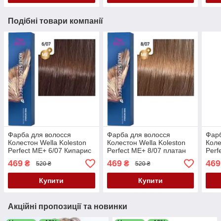
Подібні товари компанії
Фарба для волосся
Фарба для волосся
Фарб
Колестон Wella Koleston
Колестон Wella Koleston
Коле
Perfect ME+ 6/07 Кипарис
Perfect ME+ 8/07 платан
Perf
Кори
469
469
469
₴
₴
520 ₴
520 ₴
нату
Купити
Купити
Акційні пропозиції та новинки