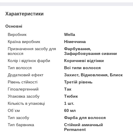
Характеристики
Основні
Виробник
Wella
Країна виробник
Німеччина
Призначення засобу для
Фарбування,
волосся
Зафарбовування сивини
Колір і відтінок фарби
Коричневі відтінки
Тип волосся
Всі типи волосся
Додатковий ефект
Захист, Відновлення, Блиск
Рівень стійкості
Третій рівень
Гіпоалергенний
Так
Упаковка засобу
Тюбик
Кількість в упаковці
1 шт.
Об`єм
60 мл
Тип засобу
Фарба для волосся
Тип барвника
Стійкий амиачный
Permanent