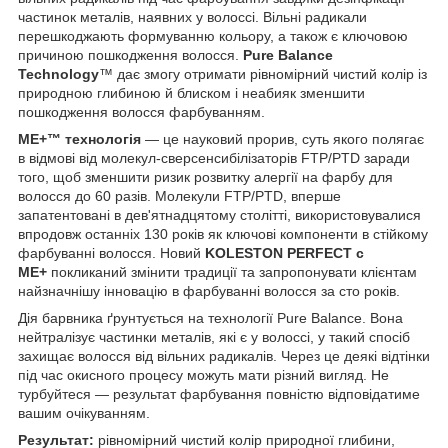
частинок металів, наявних у волоссі. Вільні радикали
перешкоджають формуванню кольору, а також є ключовою
причиною пошкодження волосся.
Pure Balance
Technology
™
дає змогу отримати рівномірний чистий колір із
природною глибиною й блиском і неабияк зменшити
пошкодження волосся фарбуванням.
ME+
™
технологія
— це науковий прорив, суть якого полягає
в відмові від молекул-сверсенсибілізаторів FTP/PTD заради
того, щоб зменшити ризик розвитку алергії на фарбу для
волосся до 60 разів. Молекули FTP/PTD, вперше
запатентовані в дев'ятнадцятому столітті, використовувалися
впродовж останніх 130 років як ключові компоненти в стійкому
фарбуванні волосся. Новий
KOLESTON PERFECT с
ME+
покликаний змінити традиції та запропонувати клієнтам
найзначнішу інновацію в фарбуванні волосся за сто років.
Дія барвника ґрунтується на технології Pure Balance. Вона
нейтралізує частинки металів, які є у волоссі, у такий спосіб
захищає волосся від вільних радикалів. Через це деякі відтінки
під час окисного процесу можуть мати різний вигляд. Не
турбуйтеся — результат фарбування повністю відповідатиме
вашим очікуванням.
Результат:
рівномірний чистий колір природної глибини,