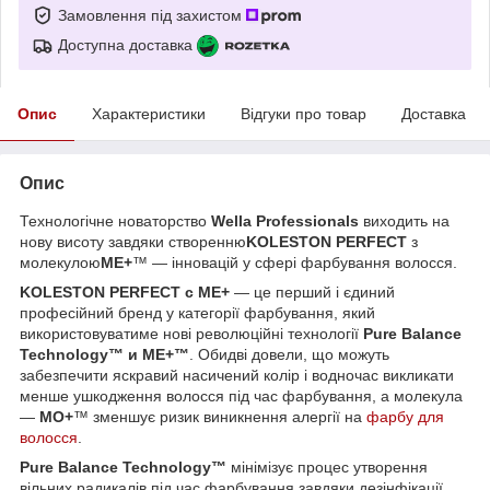
Замовлення під захистом
Доступна доставка
Опис
Характеристики
Відгуки про товар
Доставка
Опис
Технологічне новаторство
Wella Professionals
виходить на
нову висоту завдяки створенню
KOLESTON PERFECT
з
молекулою
ME+
™
— інновацій у сфері фарбування волосся.
KOLESTON PERFECT с ME
+
— це перший і єдиний
професійний бренд у категорії фарбування, який
використовуватиме нові революційні технології
Pure Balance
Technology
™
и ME+
™
. Обидві довели, що можуть
забезпечити яскравий насичений колір і водночас викликати
менше ушкодження волосся під час фарбування, а молекула
—
МО+
™
зменшує ризик виникнення алергії на
фарбу для
волосся
.
Pure Balance Technology
™
мінімізує процес утворення
вільних радикалів під час фарбування завдяки дезінфікації