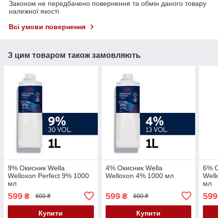
Законом не передбачено повернення та обмін даного товару
належної якості
Всі умови повернення
З цим товаром також замовляють
9% Окисник Wella
4% Окисник Wella
6% О
Welloxon Perfect 9% 1000
Welloxon 4% 1000 мл
Well
мл
мл
599
599
599
₴
₴
600 ₴
600 ₴
Купити
Купити