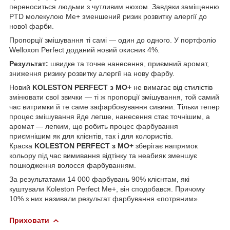
переноситься людьми з чутливим нюхом. Завдяки заміщенню
PTD молекулою Me+ зменшений ризик розвитку алергії до
нової фарби.
Пропорції змішування ті самі — один до одного. У портфоліо
Welloxon Perfect доданий новий окисник 4%.
Результат:
швидке та точне нанесення, приємний аромат,
зниження ризику розвитку алергії на нову фарбу.
Новий
KOLESTON PERFECT з МО+
не вимагає від стилістів
змінювати свої звички — ті ж пропорції змішування, той самий
час витримки й те саме зафарбовування сивини. Тільки тепер
процес змішування йде легше, нанесення стає точнішим, а
аромат — легким, що робить процес фарбування
приємнішим як для клієнтів, так і для колористів.
Краска
KOLESTON PERFECT з МО+
зберігає напрямок
кольору під час вимивання відтінку та неабияк зменшує
пошкодження волосся фарбуванням.
За результатами 14 000 фарбувань 90% клієнтам, які
куштували Koleston Perfect Me+, він сподобався. Причому
10% з них називали результат фарбування «потряним».
Приховати