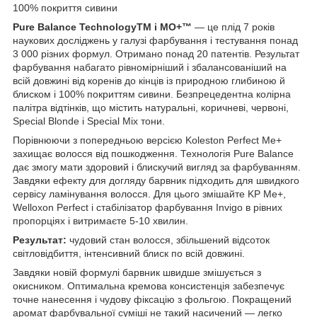
100% покриття сивини
Pure Balance Technology
TM
і МО+
™
— це плід 7 років
наукових досліджень у галузі фарбування і тестування понад
3 000 різних формул. Отримано понад 20 патентів. Результат
фарбування набагато рівномірніший і збалансованіший на
всій довжині від коренів до кінців із природною глибиною й
блиском і 100% покриттям сивини. Безпрецедентна колірна
палітра відтінків, що містить натуральні, коричневі, червоні,
Special Blonde і Special Mix тони.
Порівнюючи з попередньою версією Koleston Perfect Me+
захищає волосся від пошкодження. Технологія Pure Balance
дає змогу мати здоровий і блискучий вигляд за фарбуванням.
Завдяки ефекту для догляду барвник підходить для швидкого
сервісу ламінування волосся. Для цього змішайте KP Me+,
Welloxon Perfect і стабілізатор фарбування Invigo в рівних
пропорціях і витримаєте 5-10 хвилин.
Результат:
чудовий стан волосся, збільшений відсоток
світловідбиття, інтенсивний блиск по всій довжині.
Завдяки новій формулі барвник швидше змішується з
окисником. Оптимальна кремова консистенція забезпечує
точне нанесення і чудову фіксацію з фольгою. Покращений
аромат фарбувальної суміші не такий насичений — легко