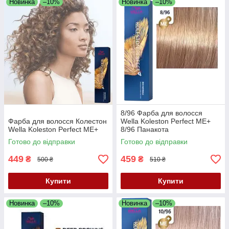
Новинка
–10%
Новинка
–10%
8/96 Фарба для волосся
Фарба для волосся Колестон
Wella Koleston Perfect ME+
Wella Koleston Perfect ME+
8/96 Панакота
Готово до відправки
Готово до відправки
449
459
₴
₴
500 ₴
510 ₴
Купити
Купити
Новинка
–10%
Новинка
–10%