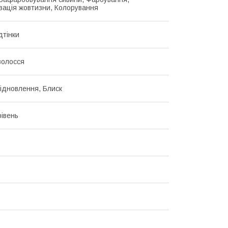
зація жовтизни, Колорування
дтінки
волосся
Відновлення, Блиск
івень