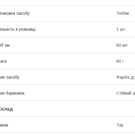
паковка засобу
Тюбик
ількість в упаковці
1 шт.
б`єм
60 мл
ага
60 г
ип засобу
Фарба дл
ип барвника
Стійкий 
Склад
міак
Так