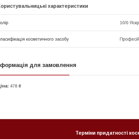
Користувальницькі характеристики
олір
10/0 Яск
ласифікація косметичного засобу
Професі
нформація для замовлення
іна:
478 ₴
Терміни придатності ко