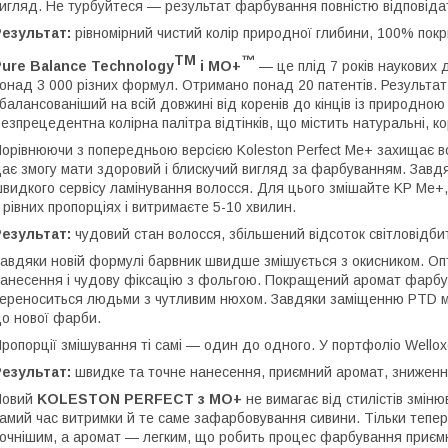
игляд. Не турбуйтеся — результат фарбування повністю відповіда
езультат:
рівномірний чистий колір природної глибини, 100% пок
TM
™
ure Balance Technology
і МО+
— це плід 7 років наукових 
онад 3 000 різних формул. Отримано понад 20 патентів. Результат
балансованіший на всій довжині від коренів до кінців із природно
езпрецедентна колірна палітра відтінків, що містить натуральні, кори
орівнюючи з попередньою версією Koleston Perfect Me+ захищає в
ає змогу мати здоровий і блискучий вигляд за фарбуванням. Завд
видкого сервісу ламінування волосся. Для цього змішайте KP Me+, W
 рівних пропорціях і витримаєте 5-10 хвилин.
езультат:
чудовий стан волосся, збільшений відсоток світловідбит
авдяки новій формулі барвник швидше змішується з окисником. Оп
анесення і чудову фіксацію з фольгою. Покращений аромат фарбув
ереноситься людьми з чутливим нюхом. Завдяки заміщенню PTD м
о нової фарби.
ропорції змішування ті самі — один до одного. У портфоліо Wello
езультат:
швидке та точне нанесення, приємний аромат, зниження
Новий
KOLESTON PERFECT з МО+
не вимагає від стилістів зміню
амий час витримки й те саме зафарбовування сивини. Тільки тепе
очнішим, а аромат — легким, що робить процес фарбування приємніш