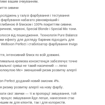
тиме вашим очікуванням.
риття сивини
досліджень у галузі фарбування і тестування
 фарбування набагато рівномірніший і
ю глибиною й блиском і 100% покриттям сивини.
чневі, червоні, Special Blonde і Special Mix тони.
олосся від пошкодження. Технологія Pure Balance
яки ефекту для догляду барвник підходить для
elloxon Perfect і стабілізатор фарбування Invigo
тя, інтенсивний блиск по всій довжині.
тимальна кремова консистенція забезпечує точне
альної суміші не такий насичений — легко
олекулою Me+ зменшений ризик розвитку алергії
xon Perfect доданий новий окисник 4%.
 ризику розвитку алергії на нову фарбу.
вати свої звички — ті ж пропорції змішування, той
р процес змішування йде легше, нанесення стає
им як для клієнтів, так і для колористів.