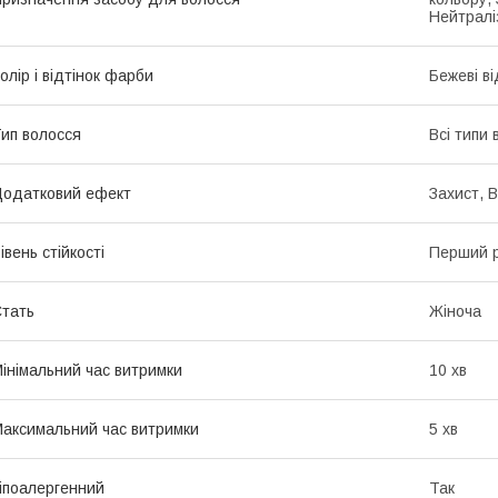
Нейтралі
олір і відтінок фарби
Бежеві ві
ип волосся
Всі типи 
одатковий ефект
Захист, 
івень стійкості
Перший р
тать
Жіноча
інімальний час витримки
10 хв
аксимальний час витримки
5 хв
іпоалергенний
Так