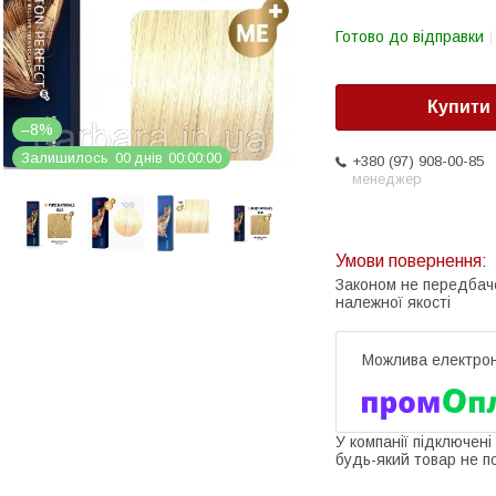
Готово до відправки
Купити
–8%
Залишилось
0
0
днів
0
0
0
0
0
0
+380 (97) 908-00-85
менеджер
Законом не передбач
належної якості
У компанії підключені
будь-який товар не п