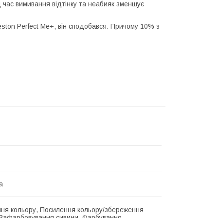
д час вимивання відтінку та неабияк зменшує
ston Perfect Me+, він сподобався. Причому 10% з
а
ння кольору, Посилення кольору/збереження
 Зафарбовування сивини, Фарбування,