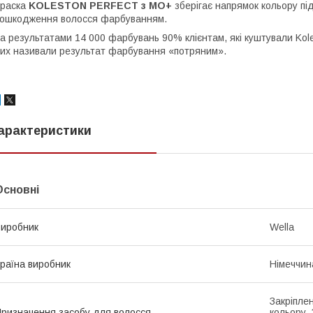
Краска
KOLESTON PERFECT з МО+
зберігає напрямок кольору пі
ошкодження волосся фарбуванням.
а результатами 14 000 фарбувань 90% клієнтам, які куштували Kole
их називали результат фарбування «потряним».
арактеристики
Основні
иробник
Wella
раїна виробник
Німеччин
Закріпле
ризначення засобу для волосся
кольору,