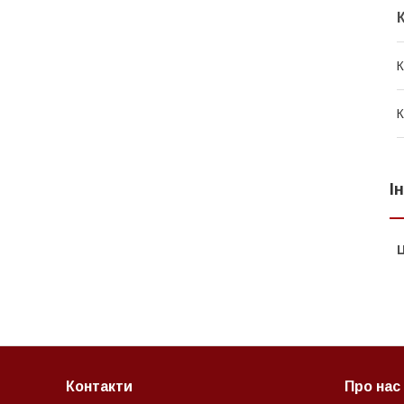
К
К
І
Ц
Контакти
Про нас