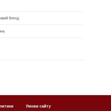
равий блонд
йна
семтики
Умови сайту