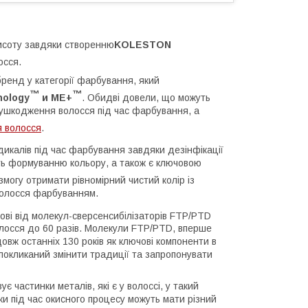
исоту завдяки створенню
KOLESTON
осся.
ренд у категорії фарбування, який
™
™
nology
и ME+
. Обидві довели, що можуть
 ушкодження волосся під час фарбування, а
 волосся
.
дикалів під час фарбування завдяки дезінфікації
ють формуванню кольору, а також є ключовою
змогу отримати рівномірний чистий колір із
волосся фарбуванням.
мові від молекул-сверсенсибілізаторів FTP/PTD
олосся до 60 разів. Молекули FTP/PTD, вперше
овж останніх 130 років як ключові компоненти в
покликаний змінити традиції та запропонувати
є частинки металів, які є у волоссі, у такий
нки під час окисного процесу можуть мати різний