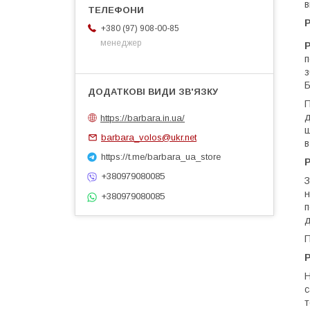
в
Р
+380 (97) 908-00-85
менеджер
P
п
з
Б
П
д
https://barbara.in.ua/
ш
barbara_volos@ukr.net
в
https://t.me/barbara_ua_store
Р
+380979080085
З
н
+380979080085
п
д
П
Р
с
т