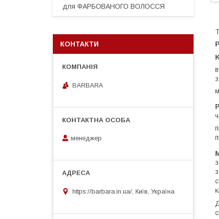
для ФАРБОВАНОГО ВОЛОССЯ
Т
КОНТАКТИ
в
з
BARBARA
P
ч
п
п
менеджер
з
з
с
к
https://barbara.in.ua/, Київ, Україна
Д
с