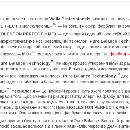
ехнологічне новаторство
Wella Professionals
виходить на нову в
™
PERFECT
з молекулою
ME+
— інновацій у сфері фарбування вол
KOLESTON PERFECT с ME
+
— це перший і єдиний професійний б
икористовуватиме нові революційні технології
Pure Balance Tech
абезпечити яскравий насичений колір і водночас викликати менше
™
молекула —
МО+
зменшує ризик виникнення алергії на
фарбу для
™
ure Balance Technology
мінімізує процес утворення вільних ра
астинок металів, наявних у волоссі. Вільні радикали перешкоджа
™
ричиною пошкодження волосся.
Pure Balance Technology
дає 
риродною глибиною й блиском і неабияк зменшити пошкодження 
™
ME+
технологія
— це науковий прорив, суть якого полягає в від
аради того, щоб зменшити ризик розвитку алергії на фарбу для в
апатентовані в дев'ятнадцятому столітті, використовувалися впрод
тійкому фарбуванні волосся. Новий
KOLESTON PERFECT с ME+
лієнтам найзначнішу інновацію в фарбуванні волосся за сто років.
ія барвника ґрунтується на технології Pure Balance. Вона нейтралізу
посіб захищає волосся від вільних радикалів. Через це деякі відті