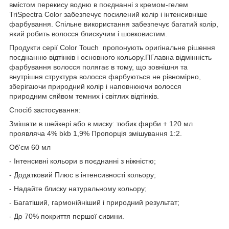
вмістом перекису водню в поєднанні з кремом-гелем
TriSpectra Color забезпечує посилений колір і інтенсивніше
фарбування. Спільне використання забезпечує багатий колір,
який робить волосся блискучим і шовковистим.
Продукти серії Color Touch пропонують оригінальне рішення
поєднанню відтінків і основного кольору.ПГлавна відмінність
фарбування волосся полягає в тому, що зовнішня та
внутрішня структура волосся фарбуються не рівномірно,
зберігаючи природний колір і наповнюючи волосся
природним сяйвом темних і світлих відтінків.
Спосіб застосування:
Змішати в шейкері або в миску: тюбик фарби + 120 мл
проявляча 4% bkb 1,9% Пропорція змішування 1:2.
Об'єм 60 мл
- Інтенсивні кольори в поєднанні з ніжністю;
- Додатковий Плюс в інтенсивності кольору;
- Надайте блиску натуральному кольору;
- Багатіший, гармонійніший і природний результат;
- До 70% покриття першої сивини.