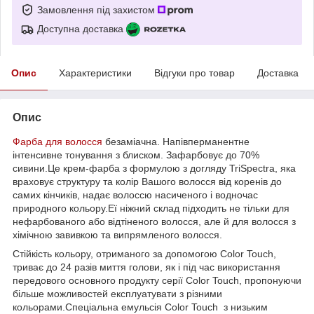
Замовлення під захистом
Доступна доставка
Опис
Характеристики
Відгуки про товар
Доставка
Опис
Фарба для волосся
безаміачна. Напівперманентне
інтенсивне тонування з блиском. Зафарбовує до 70%
сивини.Це крем-фарба з формулою з догляду TriSpectra, яка
враховує структуру та колір Вашого волосся від коренів до
самих кінчиків, надає волоссю насиченого і водночас
природного кольору.Еї ніжний склад підходить не тільки для
нефарбованого або відтіненого волосся, але й для волосся з
хімічною завивкою та випрямленого волосся.
Стійкість кольору, отриманого за допомогою Color Touch,
триває до 24 разів миття голови, як і під час використання
передового основного продукту серії Color Touch, пропонуючи
більше можливостей експлуатувати з різними
кольорами.Спеціальна емульсія Color Touch з низьким