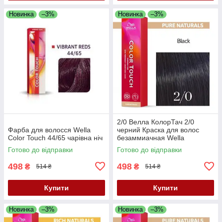
Новинка
–3%
Новинка
–3%
2/0 Велла КолорТач 2/0
Фарба для волосся Wella
черний Краска для волос
Color Touch 44/65 чарівна ніч
безаммиачная Wella
Professionals Color Touch
Готово до відправки
Готово до відправки
498
498
₴
₴
514 ₴
514 ₴
Купити
Купити
Новинка
–3%
Новинка
–3%