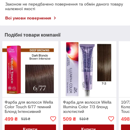
Законом не передбачено повернення та обмін даного товару
належної якості
Всі умови повернення
Подібні товари компанії
Фарба для волосся Wella
Фарба для волосся Wella
10/7
Color Touch 6/77 темний
Illumina Color 7/3 блонд
Коло
Блонд Інтенсивний
золотистий
Touc
Коричневий
499
509
498
₴
₴
515 ₴
510 ₴
Купити
Купити