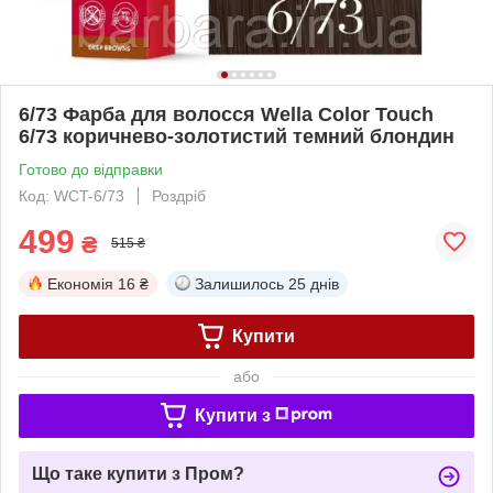
6/73 Фарба для волосся Wella Color Touch
6/73 коричнево-золотистий темний блондин
Готово до відправки
Код: WCT-6/73
Роздріб
499
₴
515 ₴
Економія
16 ₴
Залишилось
25 днів
Купити
або
Купити з
Що таке купити з Пром?